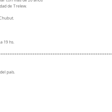
ar con mas de 20 años
udad de Trelew.
 Chubut.
a 19 hs.
==================================================
del país.