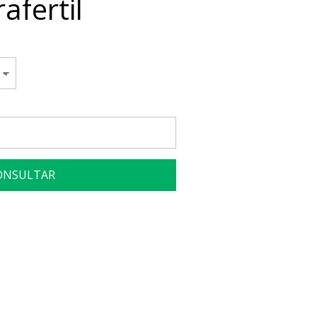
afertil
ONSULTAR