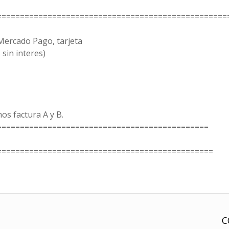
==================================================
Mercado Pago, tarjeta
 sin interes)
os factura A y B.
==============================================
===============================================
C