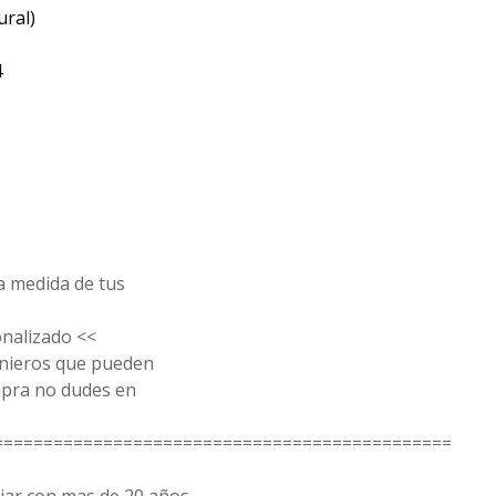
ural)
4
a medida de tus
nalizado <<
nieros que pueden
mpra no dudes en
==============================================